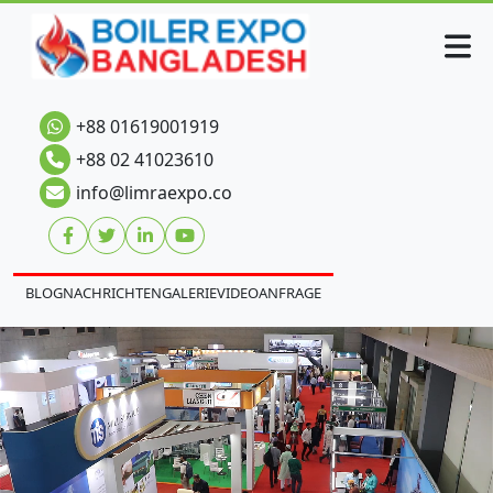
+88 01619001919
+88 02 41023610
info@limraexpo.co
BLOG
NACHRICHTEN
GALERIE
VIDEO
ANFRAGE