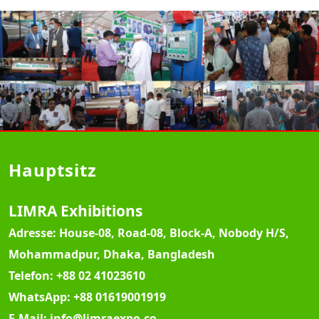
Hauptsitz
LIMRA Exhibitions
Adresse:
House-08, Road-08, Block-A, Nobody H/S,
Mohammadpur, Dhaka, Bangladesh
Telefon:
+88 02 41023610
WhatsApp:
+88 01619001919
E-Mail:
info@limraexpo.co